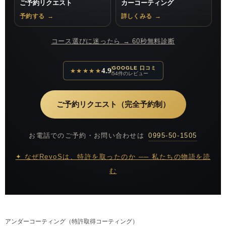
ご予約リクエスト
カーコーティング
予約する
→
詳しくみる
→
コース選びに迷ったら → 60秒無料診断
GOOGLE 口コミ
4.9
★★★★★
54件のレビュー
ご予約リクエスト（完全予約制）
お電話でのご予約・お問い合わせは
0995-50-1505
✦ なぜRevoSは、特許を取ったのか ── 私たちの物語を読
む
アンダーコーティング（特許取得コーティング）