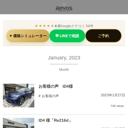
★★★★★
4.9
Googleクチコミ 54件
✦ 価格シミュレーター
💬 LINEで相談
ご予約
January, 2023
Month
お客様の声 ID4様
2023年1月27日
お客様の声
740 views
ID4 様「Re216d」