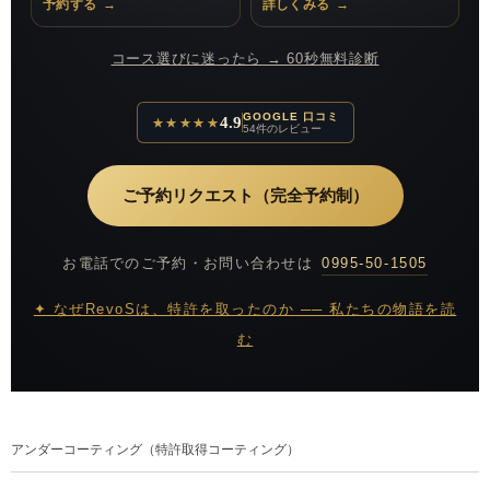
予約する
→
詳しくみる
→
コース選びに迷ったら → 60秒無料診断
GOOGLE 口コミ
4.9
★★★★★
54件のレビュー
ご予約リクエスト（完全予約制）
お電話でのご予約・お問い合わせは
0995-50-1505
✦ なぜRevoSは、特許を取ったのか ── 私たちの物語を読
む
アンダーコーティング（特許取得コーティング）