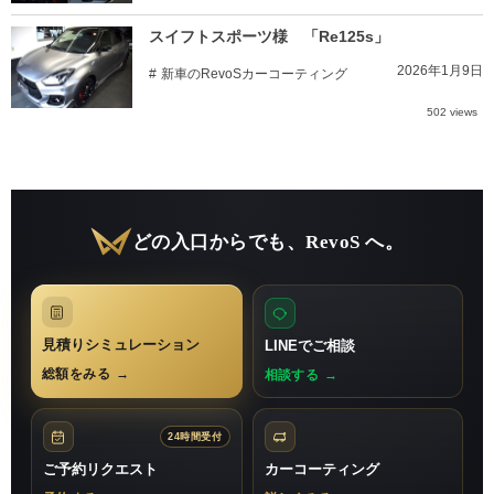
スイフトスポーツ様 「Re125s」
2026年1月9日
新車のRevoSカーコーティング
502 views
どの入口からでも、RevoS へ。
見積りシミュレーション
LINEでご相談
総額をみる
→
相談する
→
24時間受付
ご予約リクエスト
カーコーティング