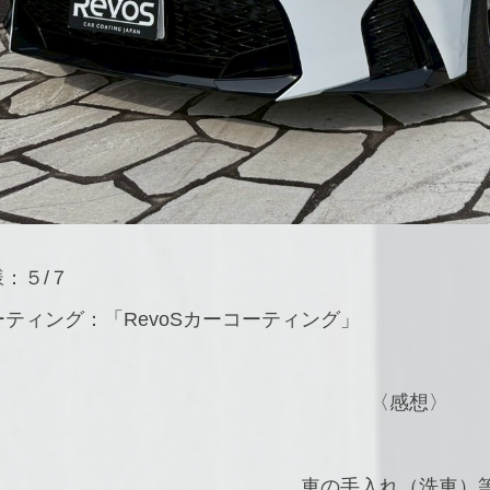
様：５/７
ティング：「RevoSカーコーティング」
〈感想〉
車の手入れ（洗車）