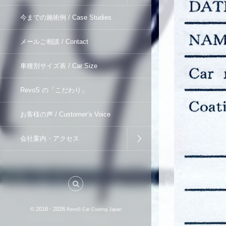
今までの施術例 / Case Studies
メールご相談 / Contact
車種別サイズ表 / Car Size
RevoS の「こだわり」
お客様の声 / Customer’s Voice
会社案内・アクセス
© 2018 - 2026
RevoS Car Coating Japan