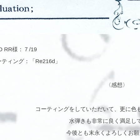
ZO RR様：７/19
ティング：「Re216d」
〈感想〉
コーティングをしていただいて、更に色
水弾きも非常に良く満足し
今後とも末永くよろしくお願