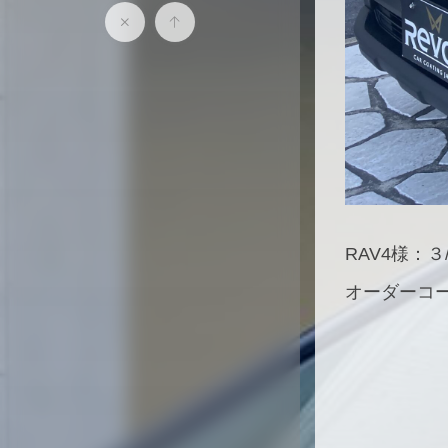
RAV4様：３/
オーダーコー