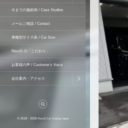
今までの施術例 / Case Studies
メールご相談 / Contact
車種別サイズ表 / Car Size
RevoS の「こだわり」
お客様の声 / Customer’s Voice
会社案内・アクセス
© 2018 - 2026
RevoS Car Coating Japan