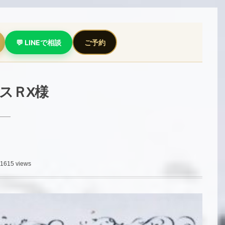
💬 LINEで相談
ご予約
スＲX様
1615 views