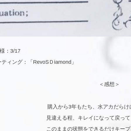
：3/17
ィング：「RevoSＤiamond」
＜感想＞
購入から3年もたち、水アカだらけ
見違える程、キレイになって戻って
このままの状態をできるだけキープ