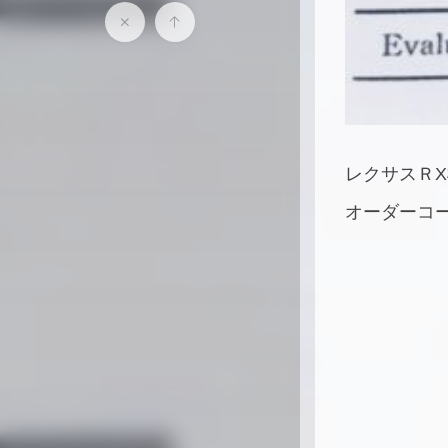
レクサスＲX様
オーダーコーテ