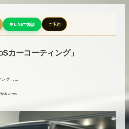
💬 LINEで相談
ご予約
voSカーコーティング」
ィング
, …
2646 views