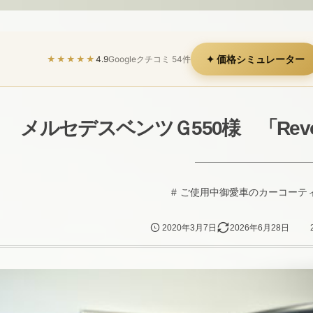
✦ 価格シミュレーター
★★★★★
4.9
Googleクチコミ 54件
メルセデスベンツＧ550様 「Re
ご使用中御愛車のカーコーテ
2020年3月7日
2026年6月28日