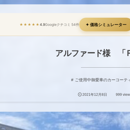
✦ 価格シミュレーター
★★★★★
4.9
Googleクチコミ 54件
アルファード様 「Ｒe
ご使用中御愛車のカーコーテ
2021年12月8日
999 view