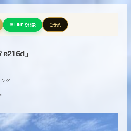
💬 LINEで相談
ご予約
216d」
ィング
, …
s