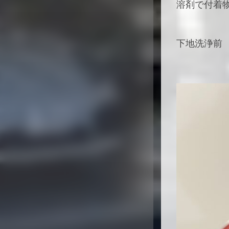
溶剤で付着
下地洗浄前 B