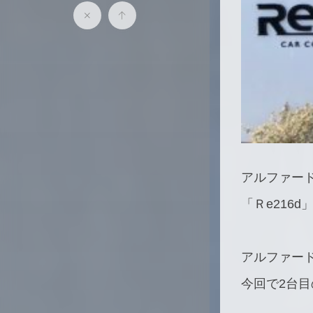
アルファー
「Ｒe216d
アルファー
今回で2台