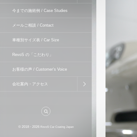
今までの施術例 / Case Studies
メールご相談 / Contact
車種別サイズ表 / Car Size
RevoS の「こだわり」
お客様の声 / Customer’s Voice
会社案内・アクセス
© 2018 - 2026
RevoS Car Coating Japan