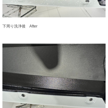
下周り洗浄後 After