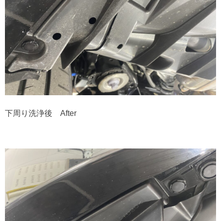
下周り洗浄後 After