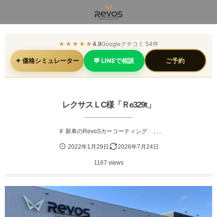
★★★★★
4.9
Googleクチコミ 54件
✦ 価格シミュレーター
💬 LINEで相談
ご予約
レクサスＬC様「Ｒe329t」
新車のRevoSカーコーティング
, …
2022年1月29日
2026年7月24日
1167 views