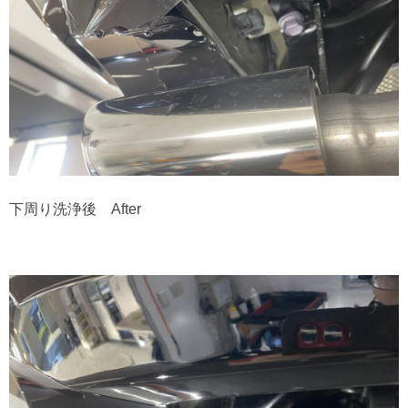
下周り洗浄後 After