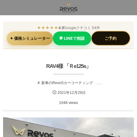
★★★★★
4.9
Googleクチコミ 54件
✦ 価格シミュレーター
💬 LINEで相談
ご予約
RAV4様 「Ｒe125s」
新車のRevoSカーコーティング
, …
2021年12月29日
1048 views